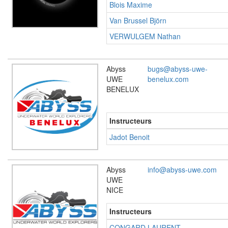
Blois Maxime
Van Brussel Björn
VERWULGEM Nathan
Abyss
bugs@abyss-uwe-
UWE
benelux.com
BENELUX
Instructeurs
Jadot Benoit
Abyss
info@abyss-uwe.com
UWE
NICE
Instructeurs
CONGARD LAURENT