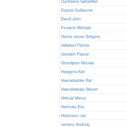
Duchesne Sebastien
Dupuis Guillaume
Eland John
Fineschi Michael
Genta-Jouve Grégory
Gillabert Patrick
Goedert Pascal
Grandjean Nicolas
Haegens Karl
Haenebalcke Raf
Haenebalcke Steven
Hehuat Mercy
Herinckx Eric
Hickmann Jan
Jonienc Andrzej