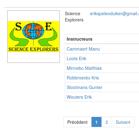
Science
erikspeleoduiker@gmail
Explorers
Instructeurs
Cammaert Manu
Loots Erik
Minnebo Matthias
Robbroeckx Kris
Slootmans Gunter
Wouters Erik
Précédent
1
2
Suivant